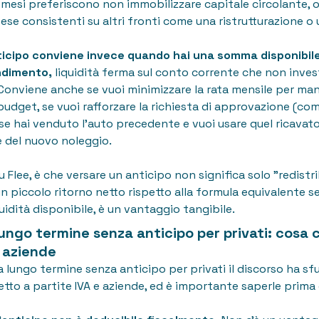
 mesi preferiscono non immobilizzare capitale circolante, o
se consistenti su altri fronti come una ristrutturazione o 
ticipo conviene invece quando hai una somma disponibil
ndimento,
liquidità ferma sul conto corrente che non invest
Conviene anche se vuoi minimizzare la rata mensile per ma
l budget, se vuoi rafforzare la richiesta di approvazione (
 se hai venduto l'auto precedente e vuoi usare quel ricavat
e del nuovo noleggio.
u Flee, è che versare un anticipo non significa solo "redistri
 piccolo ritorno netto rispetto alla formula equivalente s
quidità disponibile, è un vantaggio tangibile.
lungo termine senza anticipo per privati: cosa
e aziende
 a lungo termine senza anticipo per privati il discorso ha s
etto a partite IVA e aziende, ed è importante saperle prima d