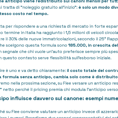
e anticipo viene redistribuito sui canoni mensili per tutt
 tratta di "noleggio gratuito all'inizio":
è solo un modo div
 stesso costo nel tempo.
ta per rispondere a una richiesta di mercato in forte espans
 termine in Italia ha raggiunto i 1,5 milioni di veicoli circol
re il 30% delle nuove immatricolazioni, secondo il 25° Rapp
i che scelgono questa formula sono
185.000, in crescita de
un segnale che chi vuole un'auto preferisce sempre più spes
in questo contesto serve flessibilità sull'esborso iniziale.
ire è uno e va detto chiaramente:
il costo totale del cont
a formula senza anticipo, cambia solo come è distribuito
emo nella prossima sezione, su Flee versare un anticipo res
 netto perché il pricing premia chi modula l'anticipo verso 
cipo influisce davvero sul canone: esempi nume
hé su Flee conviene valutare un anticipo invece di azzerarl
re i numeri. Prendiamo due scenari rappresentativi dal cat