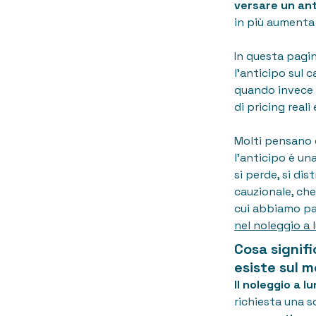
versare un ant
in più aumenta 
In questa pagi
l'anticipo sul 
quando invece l
di pricing reali 
Molti pensano c
l'anticipo è un
si perde, si di
cauzionale, che
cui abbiamo par
nel noleggio a
Cosa signif
esiste sul 
Il noleggio a 
richiesta una s