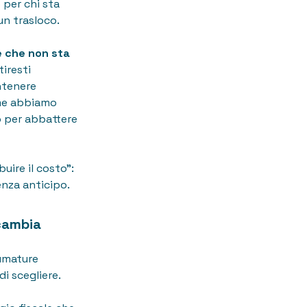
 per chi sta
un trasloco.
e che non sta
iresti
ntenere
come abbiamo
o per abbattere
buire il costo":
enza anticipo.
 cambia
fumature
i scegliere.