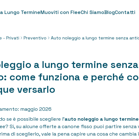
 a Lungo Termine
Muoviti con Flee
Chi Siamo
Blog
Contatti
e - Privati
Preventivo
Auto noleggio a lungo termine senza anti
leggio a lungo termine senza
o: come funziona e perché c
ue versarlo
namento: maggio 2026
o se è possibile scegliere l'
auto noleggio a lungo termin
ee? Sì, su alcune offerte a canone fisso puoi partire senza 
prima di sceglierlo, vale la pena capire una cosa che cambia i