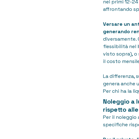
nei primi 12-24
affrontando spe
Versare un an
generando re
diversamente. 
flessibilità ne
visto sopra), o
il costo mensil
La differenza, s
genera anche un
Per chi ha la li
Noleggio a 
rispetto all
Per il noleggio
specifiche risp