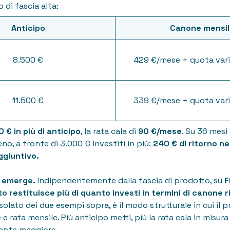
 di fascia alta:
Anticipo
Canone mensil
8.500 €
429 €/mese + quota vari
11.500 €
339 €/mese + quota vari
 € in più di anticipo
, la rata cala di
90 €/mese
. Su 36 mesi
no, a fronte di 3.000 € investiti in più:
240 € di ritorno ne
ggiuntivo.
e emerge.
Indipendentemente dalla fascia di prodotto, su
F
to restituisce più di quanto investi in termini di canone 
solato dei due esempi sopra, è il modo strutturale in cui il 
 e rata mensile. Più anticipo metti, più la rata cala in misura
ente maggiore.